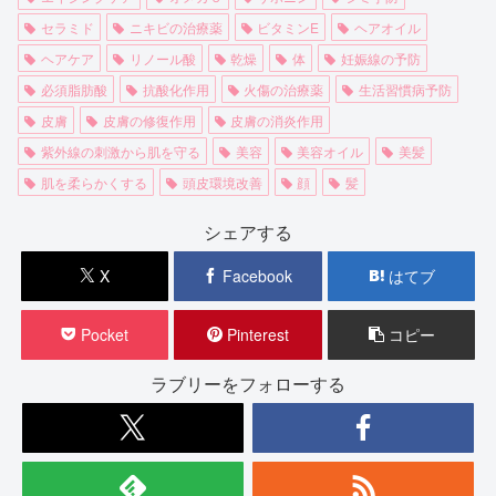
セラミド
ニキビの治療薬
ビタミンE
ヘアオイル
ヘアケア
リノール酸
乾燥
体
妊娠線の予防
必須脂肪酸
抗酸化作用
火傷の治療薬
生活習慣病予防
皮膚
皮膚の修復作用
皮膚の消炎作用
紫外線の刺激から肌を守る
美容
美容オイル
美髪
肌を柔らかくする
頭皮環境改善
顔
髪
シェアする
X
Facebook
はてブ
Pocket
Pinterest
コピー
ラブリーをフォローする