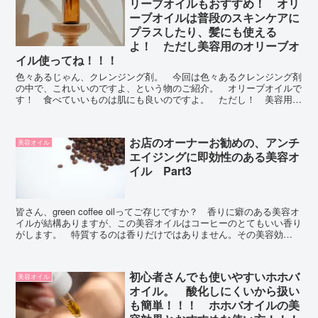
リーブオイルもおすすめ！ オリ
ーブオイルは普段のスキンケアに
プラスしたり、髪にも使える
よ！ ただし美容用のオリーブオ
イル使ってね！！！
色々あるじゃん、クレンジング剤。 今回は色々あるクレンジング剤
の中で、これいいのですよ、という物のご紹介。 オリーブオイルで
す！ 食べていいものは肌にも良いのですよ。 ただし！ 美容用の
オリーブオイルね。 食用使う人もたまにいるんだけど、それは✖
お店のオーナーお勧めの、アンチ
美容オイル
エイジングに即効性のある美容オ
イル Part3
皆さん、green coffee oilってご存じですか？ 香りに癖のある美容オ
イルが結構ありますが、この美容オイルはコーヒーのとてもいい香り
がします。 特質するのは香りだけではありません。その美容効
果！ どうぞご覧になってください。
初心者さんでも使いやすいホホバ
美容オイル
オイル。 酸化しにくいから扱い
も簡単！！！ ホホバオイルの美