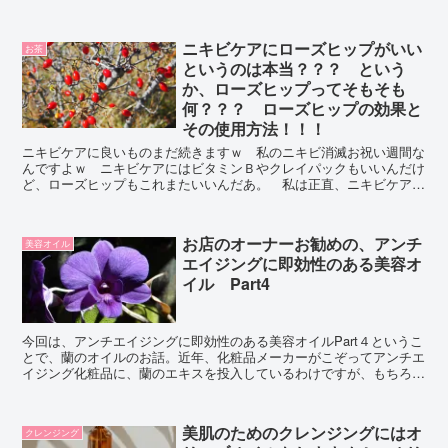
るのです！！！ 肌が喜ぶZ世代美容液のオイルカプセルセラム
【BNe(beauty never ends)】！！！
ニキビケアにローズヒップがいい
お茶
というのは本当？？？ という
か、ローズヒップってそもそも
何？？？ ローズヒップの効果と
その使用方法！！！
ニキビケアに良いものまだ続きますｗ 私のニキビ消滅お祝い週間な
んですよｗ ニキビケアにはビタミンＢやクレイパックもいいんだけ
ど、ローズヒップもこれまたいいんだあ。 私は正直、ニキビケアに
は良いというもの、全部やりました！ ビタミンＢもクレイパックも
ローズヒップもｗ
お店のオーナーお勧めの、アンチ
美容オイル
エイジングに即効性のある美容オ
イル Part4
今回は、アンチエイジングに即効性のある美容オイルPart４というこ
とで、蘭のオイルのお話。近年、化粧品メーカーがこぞってアンチエ
イジング化粧品に、蘭のエキスを投入しているわけですが、もちろん
そこにはちゃんと理由があるのです。 どうぞご覧になってくださ
い。
美肌のためのクレンジングにはオ
クレンジング