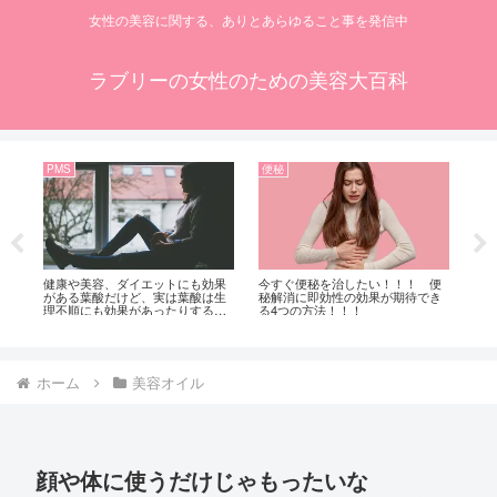
女性の美容に関する、ありとあらゆること事を発信中
ラブリーの女性のための美容大百科
PMS
便秘
ニ
方
健康や美容、ダイエットにも効果
今すぐ便秘を治したい！！！ 便
あ
プ
がある葉酸だけど、実は葉酸は生
秘解消に即効性の効果が期待でき
が
ー
理不順にも効果があったりするの
る4つの方法！！！
キ
です！！！
跡
ホーム
美容オイル
顔や体に使うだけじゃもったいな