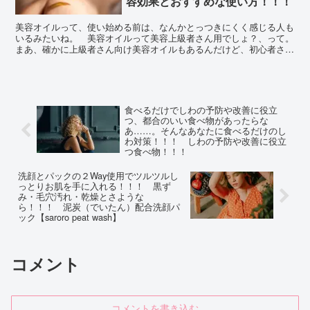
容効果とおすすめな使い方！！！
美容オイルって、使い始める前は、なんかとっつきにくく感じる人も
いるみたいね。 美容オイルって美容上級者さん用でしょ？、って。
まあ、確かに上級者さん向け美容オイルもあるんだけど、初心者さん
にもとっつきやすいホホバオイルなるものがあるよ！
食べるだけでしわの予防や改善に役立
つ、都合のいい食べ物があったらな
あ……。そんなあなたに食べるだけのし
わ対策！！！ しわの予防や改善に役立
つ食べ物！！！
洗顔とパックの２Way使用でツルツルし
っとりお肌を手に入れる！！！ 黒ず
み・毛穴汚れ・乾燥とさような
ら！！！ 泥炭（でいたん）配合洗顔パ
ック【saroro peat wash】
コメント
コメントを書き込む