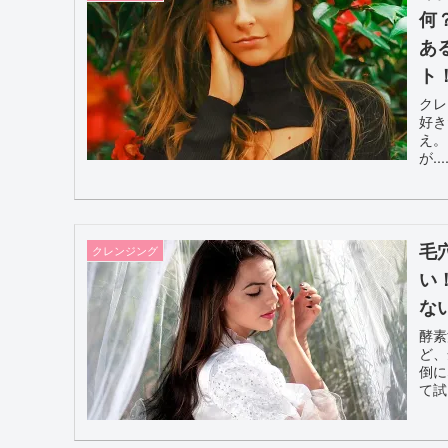
何
あ
ト
クレ
好き
え。
が.
お
毛
クレンジング
い
な
酵素
ど、
倒に
て試
い人