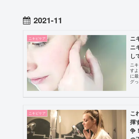
2021-11
ニ
ニキビケア
ニ
し
ニキ
すよ
に最
グっ
こ
ニキビケア
揮
争