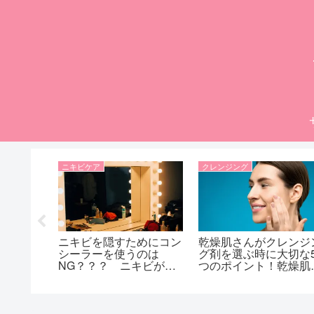
ニキビケア
クレンジング
よく聞く
ニキビを隠すためにコン
乾燥肌さんがクレンジ
による健
シーラーを使うのは
グ剤を選ぶ時に大切な
法
NG？？？ ニキビが悪
つのポイント！乾燥肌
化しちゃわない？？？
んにおおすすめなクレ
コンシーラーはファンデ
ジング剤の選び方！
ーションの前？、それと
も後に使う？？？