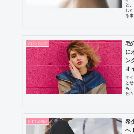
と、
した
る事
毛
クレンジング
に
ン
オ
オイ
とせ
も。
色々
夫
希
おすすめ商品
へ