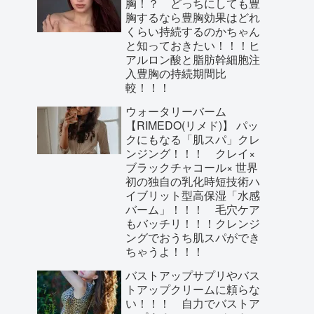
胸！？ どっちにしても豊
胸するなら豊胸効果はどれ
くらい持続するのかちゃん
と知っておきたい！！！ヒ
アルロン酸と脂肪幹細胞注
入豊胸の持続期間比
較！！！
ウォータリーバーム
【RIMEDO(リメド)】 パッ
クにもなる「肌スパ」クレ
ンジング！！！ クレイ×
ブラックチャコール× 世界
初の独自の乳化時短技術ハ
イブリット型高保湿「水感
バーム」！！！ 毛穴ケア
もバッチリ！！！クレンジ
ングでおうち肌スパができ
ちゃうよ！！！
バストアップサプリやバス
トアップクリームに頼らな
い！！！ 自力でバストア