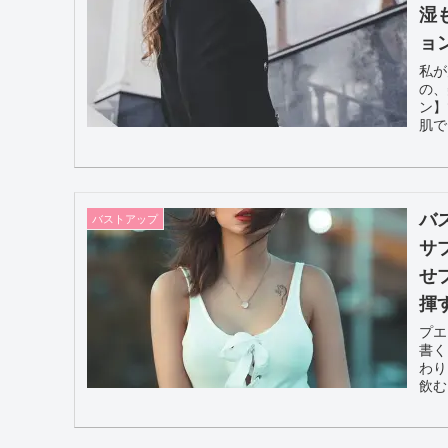
湿
ョ
私が
の、
ン】
肌で
バ
バストアップ
サ
せ
揮
プエ
書く
わり
飲む