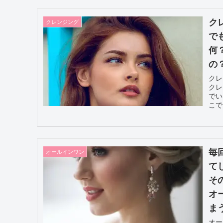
ク
クレンジング
で
何
の
ク
クレ
でい
こで
毎
オールインワン
て
そ
オ
ま
オー