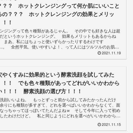
？？？ ホットクレンジングって何か肌にいいこと
るの？？？ ホットクレンジングの効果とメリッ
！！！
ンジングって色々種類があるじゃん。 その中でも好きな人は超
だというホットクレンジング。 効果もメリットもあるからね
 まあ、私にはちょっと使いずらかったりするわけです
.....。 全然平気、使いやすいよ！、って人にはツルツルのお肌を
約束！
2021.11.19
穴やくすみに効果的という酵素洗顔を試してみた
！！！ でも色々種類があってどれがいいかわから
い！！！ 酵素洗顔の選び方！！！
洗顔いいよね。 もっとずっと前から試してみたかったんだけ
余りにも種類が多すぎて、どれを選べばいいかわからなくて、面
なっちゃってほっぽいてたんだよねｗ そして今年に入って初め
したわけだけど。 私と同じようにどれを選べがいいかわからな
の参考になれば。
2021.11.15