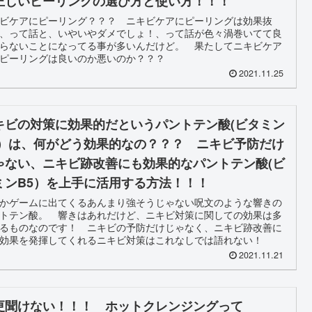
正しいピーリングの選び方と使い方！！！
ビケアにピーリング？？？ ニキビケアにピーリングは効果抜
、って話と、いやいやダメでしょ！、って話が色々渦巻いてて良
らないことになってる事が多いんだけど。 果たしてニキビケア
ピーリングは良いのか悪いのか？？？
2021.11.25
キビの対策に効果的だというパントテン酸(ビタミン
5）は、何がどう効果的なの？？？ ニキビ予防だけ
ゃない、ニキビ跡改善にも効果的なパントテン酸(ビ
ミンB5）を上手に活用する方法！！！
かゲームに出てくるあんまり強そうじゃない呪文のような響きの
トテン酸。 響きはあれだけど、ニキビ対策に関しての効果は多
るものなのです！ ニキビの予防だけじゃなく、ニキビ跡改善に
で効果を発揮してくれるニキビ対策はこれなしでは語れない！
2021.11.21
更聞けない！！！ ホットクレンジングって