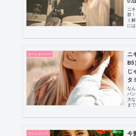
の
ニキ
群！
く解
には
ニ
ターンオーバー
B
じ
タ
なん
パン
大な
ま
今
クレンジング