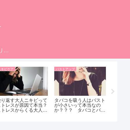
科
プライバシーポリシー
ニキビケア
バストアップ
バストアッ
繰り返す大人ニキビって
タバコを吸う人はバスト
バスト
ストレスが原因て本当？
が小さいって本当なの
大！！
ストレスからくる大人ニ
か？？？ タバコとバス
エラリ
キビが出来てしまった
トアップの関係って何
につい
ら、考えられる対処
よ？？？
リアサ
法！！！
用する