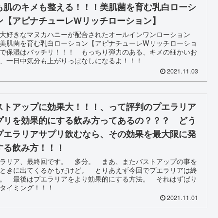
も肌のキメも整える！！！美肌菌を育む乳白ローシ
ン【アピナチューレWリッチローション】
大好きなマヌカハニーが配合されたオールインワンローション
美肌菌を育む乳白ローション【アピナチューレWリッチローショ
で保湿はバッチリ！！！ もっちり弾力のある、キメの細かいお
、一日中気分も上がりっぱなしになるよ！！！
2021.11.03
ストアップに効果大！！！、って評判のプエラリア
プリを効果的にする飲み方ってあるの？？？ どう
プエラリアサプリ飲むなら、その効果を最大限に発
する飲み方！！！
ラリア、最終回です。 多分。 まあ、またバストアップの事を
ときに出てくるかもだけど。 とりあえず今回でプエラリアは終
。 最後はプエラリアをより効果的にする方法。 それはずばり
タイミング！！！
2021.11.01