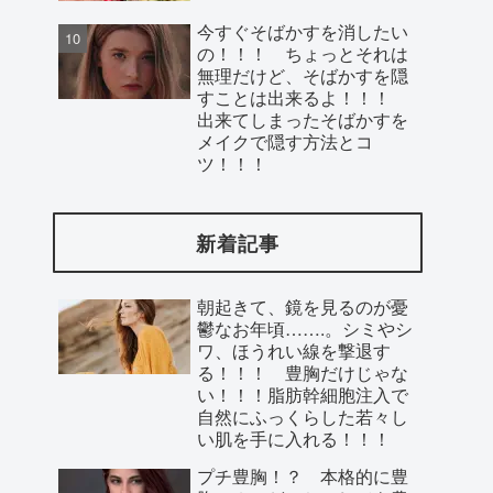
今すぐそばかすを消したい
の！！！ ちょっとそれは
無理だけど、そばかすを隠
すことは出来るよ！！！
出来てしまったそばかすを
メイクで隠す方法とコ
ツ！！！
新着記事
朝起きて、鏡を見るのが憂
鬱なお年頃…….。シミやシ
ワ、ほうれい線を撃退す
る！！！ 豊胸だけじゃな
い！！！脂肪幹細胞注入で
自然にふっくらした若々し
い肌を手に入れる！！！
プチ豊胸！？ 本格的に豊