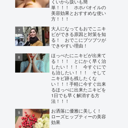
くいから扱いも簡
単！！！ ホホバオイルの
美容効果とおすすめな使い
方！！！
大人になってもおでこニキ
ビができる原因と対策を知
る！ おでこにブツブツが
できやすい理由！
ほっぺたにニキビが出来て
る！！！ とにかく早く治
したい！！！ 今すぐにで
も治したい！！！ そして
ニキビ跡も残したくな
い！！！手軽に今すぐ出来
るほっぺに出来たニキビを
1日でも早く解消する方
法！！！
お洒落に優雅に美しく！
ローズヒップティーの美容
効果