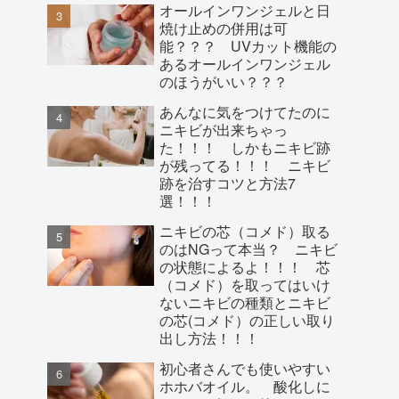
オールインワンジェルと日
焼け止めの併用は可
能？？？ UVカット機能の
あるオールインワンジェル
のほうがいい？？？
あんなに気をつけてたのに
ニキビが出来ちゃっ
た！！！ しかもニキビ跡
が残ってる！！！ ニキビ
跡を治すコツと方法7
選！！！
ニキビの芯（コメド）取る
のはNGって本当？ ニキビ
の状態によるよ！！！ 芯
（コメド）を取ってはいけ
ないニキビの種類とニキビ
の芯(コメド）の正しい取り
出し方法！！！
初心者さんでも使いやすい
ホホバオイル。 酸化しに