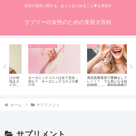
女性の美容に関する、ありとあらゆること事を発信中
ラブリーの女性のための美容大百科
オーガニックコスメ
幹細胞
バ
が何
オーガニックコスメは全て安全・
再生医療美容で豊胸をしてみた
バ
まさ
安心？ オーガニックコスメの選
い！！！ でも気になる効果や持
て
が出
び方
続時間……。脂肪幹細胞注入の豊
険
胸の効果、あと持続時間はどれく
プ
らいか？？？
点
ホーム
サプリメント
サプリメント