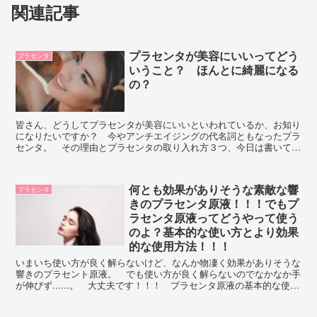
関連記事
プラセンタが美容にいいってどう
プラセンタ
いうこと？ ほんとに綺麗になる
の？
皆さん、どうしてプラセンタが美容にいいといわれているか、お知り
になりたいですか？ 今やアンチエイジングの代名詞ともなったプラ
センタ。 その理由とプラセンタの取り入れ方３つ、今日は書いてい
きたいと思います。 どうぞご覧になってください。
何とも効果がありそうな素敵な響
プラセンタ
きのプラセンタ原液！！！でもプ
ラセンタ原液ってどうやって使う
のよ？基本的な使い方とより効果
的な使用方法！！！
いまいち使い方が良く解らないけど、なんか物凄く効果がありそうな
響きのプラセント原液。 でも使い方が良く解らないのでなかなか手
が伸びず......。 大丈夫です！！！ プラセンタ原液の基本的な使用
方法、そしてもっとプラセンタ原液を効果的にする使用方法をご紹
介！！！