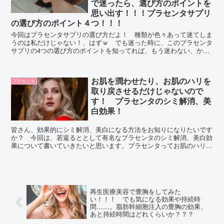
で迷ったら、選び方のポイントを
思い出す！！！プラセンタサプリ
の選び方のポイント４つ！！！
今回はプラセンタサプリの選び方だよ！ 種類が色々あって迷てしま
うのは私だけじゃない！、はずｗ でも迷った時に、このプラセンタ
サプリの4つの選び方のポイントを知ってれば、もう迷わない、か
も？ 迷ってる人の参考になれば！
お肌を潤わせたり、お肌のハリを
プラセンタ
取り戻させるだけじゃないので
す！ プラセンタのシミ解消、美
白効果！
皆さん、効果的にシミ解消、美白になる方法をお知りになりたいです
か？ 今回は、若返るととして有名なプラセンタのシミ解消、美白効
果について書いていきたいと思います。プラセンタってお肌のハリを
取り戻させるだけじゃないのです！ どうぞご覧になってください。
再生医療美容で豊胸をしてみた
い！！！ でも気になる効果や持続時
間……。脂肪幹細胞注入の豊胸の効果、
あと持続時間はどれくらいか？？？