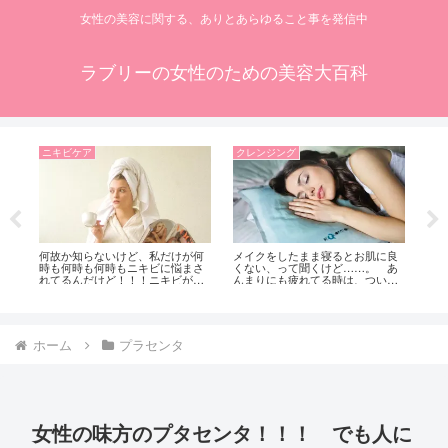
女性の美容に関する、ありとあらゆること事を発信中
ラブリーの女性のための美容大百科
ニキビケア
クレンジング
シ
イ
何故か知らないけど、私だけが何
メイクをしたまま寝るとお肌に良
大
ゲ
時も何時も何時もニキビに悩まさ
くない、って聞くけど……。 あ
ミ
れてるんだけど！！！ニキビが出
んまりにも疲れてる時は、ついメ
シ
来やすい肌ってどんな肌？
イクをしたまま寝てしま
策
う……。 メイクをしたまま寝て
策
しまうと、肌に良くないのはどう
して？？？
ホーム
プラセンタ
女性の味方のプタセンタ！！！ でも人に