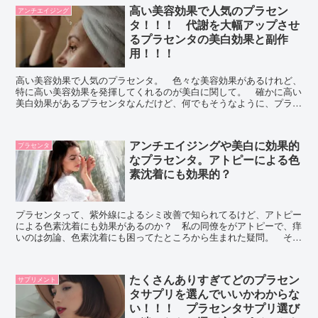
高い美容効果で人気のプラセン
アンチエイジング
タ！！！ 代謝を大幅アップさせ
るプラセンタの美白効果と副作
用！！！
高い美容効果で人気のプラセンタ。 色々な美容効果があるけれど、
特に高い美容効果を発揮してくれるのが美白に関して。 確かに高い
美白効果があるプラセンタなんだけど、何でもそうなように、プラセ
ンタにも副作用はあるよ。効果と副作用、両方きちんと理解しておく
の大事！
アンチエイジングや美白に効果的
プラセンタ
なプラセンタ。アトピーによる色
素沈着にも効果的？
プラセンタって、紫外線によるシミ改善で知られてるけど、アトピー
による色素沈着にも効果があるのか？ 私の同僚をがアトピーで、痒
いのは勿論、色素沈着にも困ってたところから生まれた疑問。 そん
なわけで今回、そのことについて調べてみました！ 誰かの参考にな
れば！
たくさんありすぎてどのプラセン
サプリメント
タサプリを選んでいいかわからな
い！！！ プラセンタサプリ選び