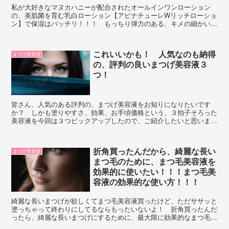
私が大好きなマヌカハニーが配合されたオールインワンローション
の、美肌菌を育む乳白ローション【アピナチューレWリッチローショ
ン】で保湿はバッチリ！！！ もっちり弾力のある、キメの細かいお
肌で、一日中気分も上がりっぱなしになるよ！！！
これいいかも！ 人気なのも納得
まつげ美容液
の、評判の良いまつげ美容液３
つ！
皆さん、人気のある評判の、まつげ美容液をお知りになりたいです
か？ しかも塗りやすさ、効果、お手頃価格という、３拍子そろった
美容液を今回は３つピックアップしたので、ご紹介したいと思いま
す。 どうぞご覧になってください。
折角買ったんだから、綺麗な長い
まつげ美容液
まつ毛のために、まつ毛美容液を
効果的に使いたい！！！まつ毛美
容液の効果的な使い方！！！
綺麗な長いまつげが欲しくてまつ毛美容液買ったけど、ただササッと
塗っちゃって終わりにしてるならもったいないよ！ 折角買ったんだ
ったら、綺麗な長いまつげにするために、最大限に効果的なまつ毛美
容液の使い方をしたいじゃん。 ちょっと面倒だけどねｗ