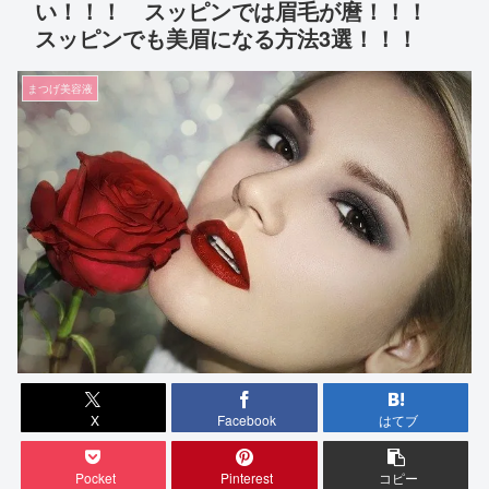
い！！！ スッピンでは眉毛が麿！！！
スッピンでも美眉になる方法3選！！！
まつげ美容液
X
Facebook
はてブ
Pocket
Pinterest
コピー