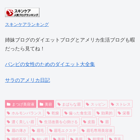
スキンケアランキング
姉妹ブログのダイエットブログとアメリカ生活ブログも暇
だったら見てね！
バンビの女性のためのダイエット大全集
サラのアメリカ日記
まつげ美容液
美容
まばらな眉
スッピン
ストレス
ホルモンバランス
乾燥
偏った食生活
効果的
栄養
濃く美しい眉
生活改善を心掛ける
皮脂
眉
眉の薄さ
眉毛
眉毛エクステ
眉毛専用美容液
睡眠不足
短い眉
美容
美眉
肌環境
育毛