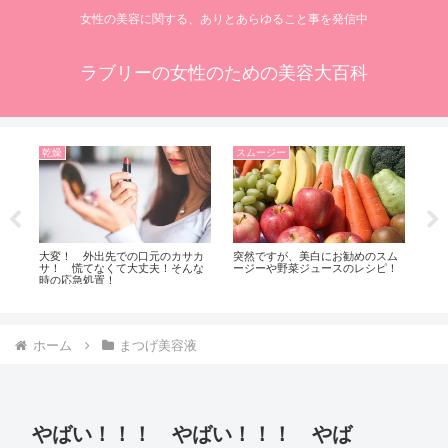
女性の美容に関する、ありとあらゆること事を発信中
ラブリーの女性のための美容大百科
乾燥
スムージー
ニ
大変！ 外出先での口元のカサカ
突然ですが、美白にお勧めのスム
何
と
サ！ 慌てなくて大丈夫！そんな
ージーや野菜ジュースのレシピ！
時
な
時の応急処置！
れ
来
ホーム
まつげ美容液
やばい！！！ やばい！！！ やば