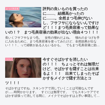
評判の良いものを買ったの
まつげ美容液
に……、結構高かったの
に…….。全然まつ毛伸びない
し、フサフサにならないんですけ
ど！！！まつ毛美容液って効果な
いの！？ まつ毛美容液の効果が出ない理由４つ！！！
長いくフサフサなまつ毛。 女性の憧れだよね。 憧れのまつげを手
に入れるために、まつ毛美容液を使ってみたけど、全然効果が出な
い！！！、って経験がある人もいるかも。 でもまつ毛美容液に効果
が出ないというのは、原因があるのです！ その原因は？
今すぐそばかすを消したい
コスメ
の！！！ ちょっとそれは無理だ
けど、そばかすを隠すことは出来
るよ！！！ 出来てしまったそば
かすをメイクで隠す方法とコ
ツ！！！
そばかすはですね、スキンケアで消していくことは可能なんです
が......時間かかります。 すぐには無理です。 でもスキンケアでそ
ばかす頑張って消してる間に、メイクでそばかすは上手い事隠してし
まいましょう！