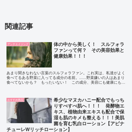
関連記事
体の中から美しく！ スルフォラ
アンチエイジング
ファンって何？ その美容効果と
健康効果！！！
あまり聞きなれない言葉のスルフォラファン。これ実は、私達がよく
食べてるある野菜に入ってる成分の名前。......野菜嫌いの人はあまり
食べてないかも？ もったいない！ この成分、美容にも健康にも欠
かせないものだよ！ しっかり食べて体の中から美しく！
希少なマヌカハニー配合でもっち
おすすめ商品
りすべすべ肌へ！！！ 発酵物エ
キス、植物由来エキスも配合で保
湿も肌のキメも整える！！！美肌
菌を育む乳白ローション【アピナ
チューレWリッチローション】