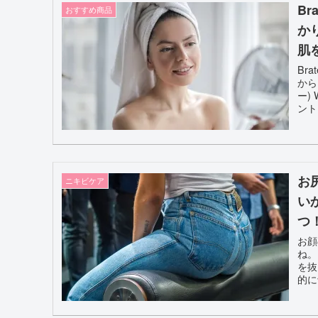
B
おすすめ商品
か
肌
Br
から
ー)
ント
お
ニキビケア
い
つ
お顔
ね。
を抜
的に