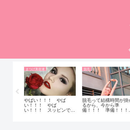
まつげ美容液
脱毛
つのまに
やばい！！！ やば
脱毛って結構時間が掛
！！、っ
い！！！ やば
るから、今から準
にシミが
い！！！ スッピンでは
備！！！ 準備！！！
たいシミ
眉毛が麿！！！ スッピ
も脇を脱毛すると黒ず
ミが出来
ンでも美眉になる方法3
なんて噂が……。脇を
！！
選！！！
毛すると黒ずむって本
当？？？