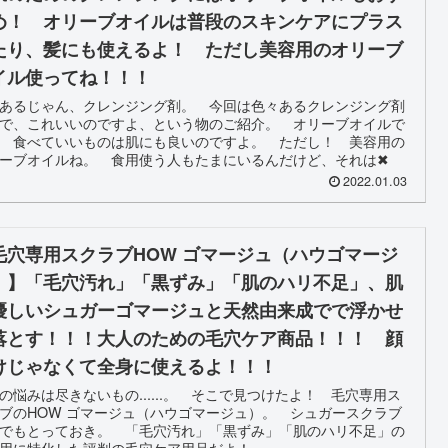
め！ オリーブオイルは普段のスキンケアにプラス
たり、髪にも使えるよ！ ただし美容用のオリーブ
イル使ってね！！！
あるじゃん、クレンジング剤。 今回は色々あるクレンジング剤
で、これいいのですよ、という物のご紹介。 オリーブオイルで
 食べていいものは肌にも良いのですよ。 ただし！ 美容用の
ーブオイルね。 食用使う人もたまにいるんだけど、それは✖
2022.01.03
毛穴専用スクラブHOW ゴマージュ（ハウゴマージ
）】「毛穴汚れ」「黒ずみ」「肌のハリ不足」、肌
優しいシュガーゴマージュと天然由来成でで浮かせ
落とす！！！大人のための毛穴ケア商品！！！ 顔
けじゃなくて全身に使えるよ！！！
の悩みは尽きないもの......。 そこで見つけたよ！ 毛穴専用ス
ブのHOW ゴマージュ（ハウゴマージュ）。 シュガースクラブ
でもとっておき。 「毛穴汚れ」「黒ずみ」「肌のハリ不足」の
用に特化した評判の毛穴ケア用品だよ！