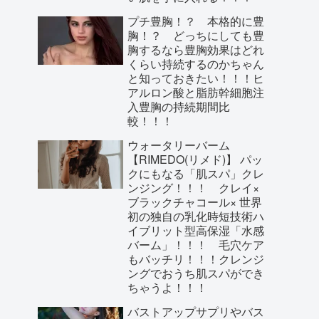
プチ豊胸！？ 本格的に豊
胸！？ どっちにしても豊
胸するなら豊胸効果はどれ
くらい持続するのかちゃん
と知っておきたい！！！ヒ
アルロン酸と脂肪幹細胞注
入豊胸の持続期間比
較！！！
ウォータリーバーム
【RIMEDO(リメド)】 パッ
クにもなる「肌スパ」クレ
ンジング！！！ クレイ×
ブラックチャコール× 世界
初の独自の乳化時短技術ハ
イブリット型高保湿「水感
バーム」！！！ 毛穴ケア
もバッチリ！！！クレンジ
ングでおうち肌スパができ
ちゃうよ！！！
バストアップサプリやバス