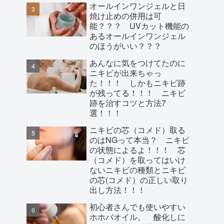
オールインワンジェルと日
焼け止めの併用は可
能？？？ UVカット機能の
あるオールインワンジェル
のほうがいい？？？
あんなに気をつけてたのに
ニキビが出来ちゃっ
た！！！ しかもニキビ跡
が残ってる！！！ ニキビ
跡を治すコツと方法7
選！！！
ニキビの芯（コメド）取る
のはNGって本当？ ニキビ
の状態によるよ！！！ 芯
（コメド）を取ってはいけ
ないニキビの種類とニキビ
の芯(コメド）の正しい取り
出し方法！！！
初心者さんでも使いやすい
ホホバオイル。 酸化しに