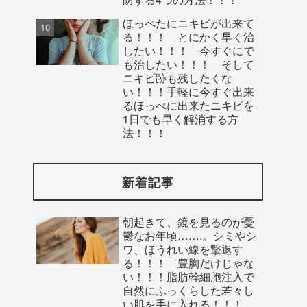
ほっぺたにニキビが出来て
る！！！ とにかく早く治
したい！！！ 今すぐにで
も治したい！！！ そして
ニキビ跡も残したくな
い！！！手軽に今すぐ出来
るほっぺに出来たニキビを
1日でも早く解消する方
法！！！
新着記事
朝起きて、鏡を見るのが憂
鬱なお年頃…….。シミやシ
ワ、ほうれい線を撃退す
る！！！ 豊胸だけじゃな
い！！！脂肪幹細胞注入で
自然にふっくらした若々し
い肌を手に入れる！！！