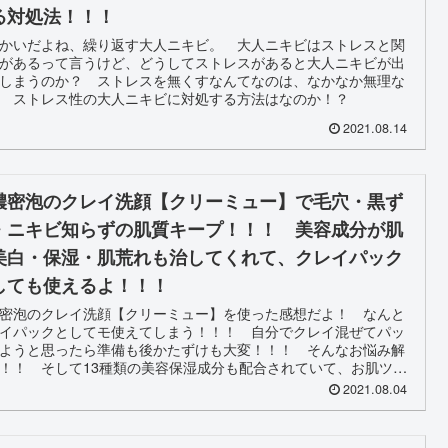
る対処法！！！
かいだよね、繰り返す大人ニキビ。 大人ニキビはストレスと関
があるって言うけど、どうしてストレスがあると大人ニキビが出
しまうのか？ ストレスを無くすなんてなのは、なかなか無理な
 ストレス性の大人ニキビに対処する方法はなのか！？
2021.08.14
濃密泡のクレイ洗顔【クリーミュー】で毛穴・黒ず
・ニキビ知らずの肌質キープ！！！ 美容成分が肌
美白・保湿・肌荒れも治してくれて、クレイパック
しても使えるよ！！！
密泡のクレイ洗顔【クリーミュー】を使った感想だよ！ なんと
イパックとしてモ使えてしまう！！！ 自分でクレイ混ぜてパッ
ようと思ったら準備も後かたずけも大変！！！ そんなお悩み解
！！ そして13種類の美容保湿成分も配合されていて、お肌ツル
モチモチ！！！
2021.08.04