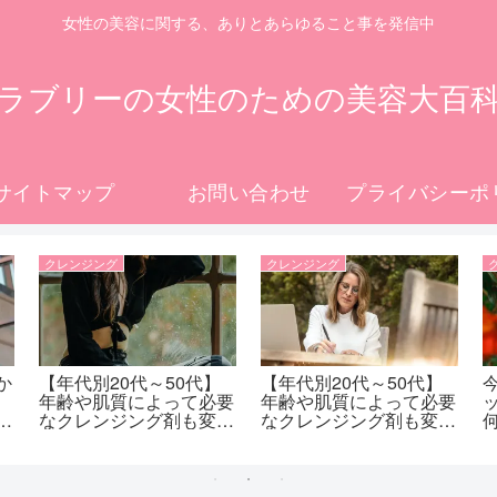
女性の美容に関する、ありとあらゆること事を発信中
ラブリーの女性のための美容大百
サイトマップ
お問い合わせ
クレンジング
クレンジング
か
【年代別20代～50代】
【年代別20代～50代】
年齢や肌質によって必要
年齢や肌質によって必要
で
なクレンジング剤も変わ
なクレンジング剤も変わ
む
るよ！20代のクレンジ
るよ！40代のクレンジ
脱
ングの選び方！！！
ングの選び方で気をつけ
たい事！！！