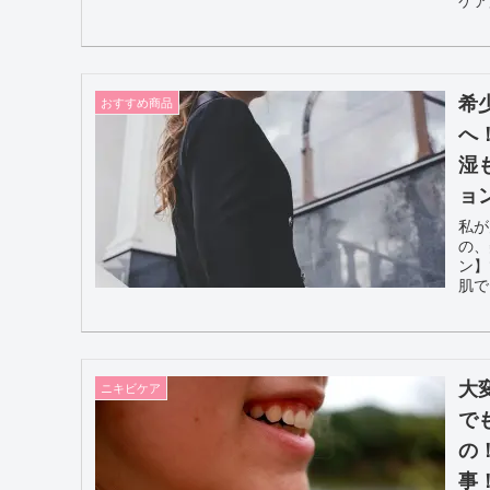
希
おすすめ商品
へ
湿
ョ
私が
の、
ン】
肌で
大
ニキビケア
で
の
事