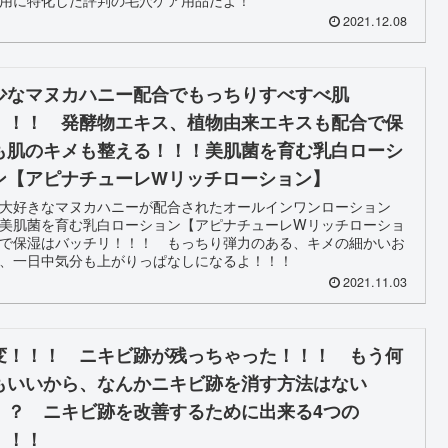
2021.12.08
少なマヌカハニー配合でもっちりすべすべ肌
！！！ 発酵物エキス、植物由来エキスも配合で保
も肌のキメも整える！！！美肌菌を育む乳白ローシ
ン【アピナチューレWリッチローション】
大好きなマヌカハニーが配合されたオールインワンローション
美肌菌を育む乳白ローション【アピナチューレWリッチローショ
で保湿はバッチリ！！！ もっちり弾力のある、キメの細かいお
、一日中気分も上がりっぱなしになるよ！！！
2021.11.03
変！！！ ニキビ跡が残っちゃった！！！ もう何
もいいから、なんかニキビ跡を消す方法はない
！？ ニキビ跡を改善するために出来る4つの
！！！