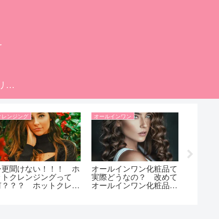
科
プライバシーポリシー
クレンジング
オールインワン
脱毛
今更聞けない！！！ ホ
オールインワン化粧品て
脱毛効
ットクレンジングって
実際どうなの？ 改めて
期間、
何？？？ ホットクレン
オールインワン化粧品
み、お
ジングって何か肌にいい
の、メリットとデメリッ
レーザ
ことあるの？？？ ホッ
トを考えてみた！
ュ脱毛
トクレンジングの効果と
てみま
メリット！！！