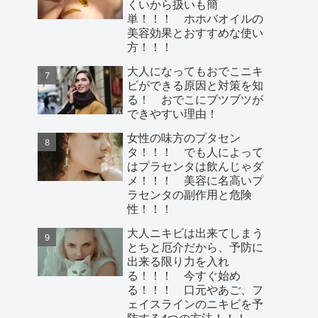
くいから扱いも簡
単！！！ ホホバオイルの
美容効果とおすすめな使い
方！！！
大人になってもおでこニキ
ビができる原因と対策を知
る！ おでこにブツブツが
できやすい理由！
女性の味方のプタセン
タ！！！ でも人によって
はプラセンタは飲んじゃダ
メ！！！ 美容に名高いプ
ラセンタの副作用と危険
性！！！
大人ニキビは出来てしまう
とちと厄介だから、予防に
出来る限り力を入れ
る！！！ 今すぐ始め
る！！！ 口元やあご、フ
ェイスラインのニキビを予
防する4つの方法！！！