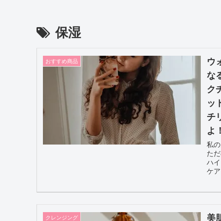
保湿
ウ
おすすめ商品
な
ク
ッ
チ
よ
私
ただ
ハイ
ケ
美
クレンジング