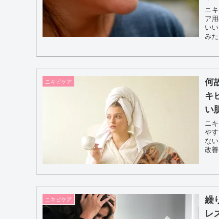
ニキ
ア用
いい
みた
何
ニキビケア
キ
い
ニキ
やす
ない
改善
繰
ニキビケア
レ