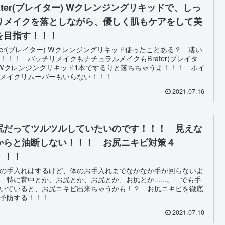
rater(ブレイター) Wクレンジングリキッドで、しっ
りメイクを落としながら、優しく肌もケアをして美
を目指す！！！
ater(ブレイター) Wクレンジングリキッド使ったことある？ 凄い
！！！ バッチリメイクもナチュラルメイクもBrater(ブレイタ
 Wクレンジングリキッド1本でするりと落ちちゃうよ！！！ ポイ
メイクリムーバーもいらない！！！
2021.07.16
尻だってツルツルしていたいのです！！！ 見えな
からと油断しない！！！ お尻ニキビ対策４
！！！
の手入れはするけど、体のお手入れまでなかなか手が回らないよ
 特に背中とか、お尻とか、お尻とか、お尻とか......。 でも手
いていると、お尻ニキビ出来ちゃうかも！？ お尻ニキビを徹底
予防する！！！
2021.07.10