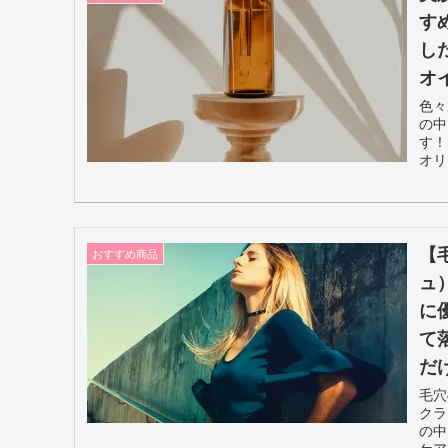
す
し
オ
色々
の中
す！
オリ
【
おすすめ商品
ュ
に
て
だ
毛穴
クラ
の中
ケア