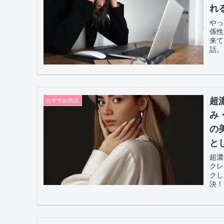
れ
やっ
係性
来て
話。
超
おすすめ商品
み
の
と
超濃
クレ
クし
決！
ツル