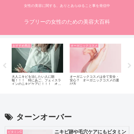
女性の美容に関する、ありとあらゆること事を発信中
ラブリーの女性のための美容大百科
おすすめ商品
オーガニックコスメ
脱
止
大人ニキビを治したい人に朗
オーガニックコスメは全て安全・
脱
ット
報！！！ 特にあご、フェィスラ
安心？ オーガニックコスメの選
SH
ル
インのニキビケアに！！！ オー
び方
リ
ルインワンとしても使える
よ！！！ 潤い成分たっぷりジェ
ル【Melline（メルライン）】
ターンオーバー
ニキビ跡や毛穴ケアにもビタミン
ビタミンC