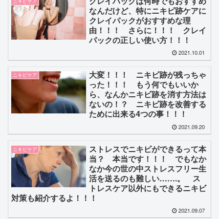
クレイパックは何時でもおすすめ
ニキビケア
なんだけど、特にニキビ跡ケアに
クレイパックがおすすめな理
由！！！ さらに！！！ クレイ
パックの正しい使い方！！！
2021.10.01
大変！！！ ニキビ跡が残っちゃ
ニキビケア
った！！！ もう何でもいいか
ら、なんかニキビ跡を消す方法は
ないの！？ ニキビ跡を改善する
ために出来る4つの事！！！
2021.09.20
ストレスでニキビができるって本
ニキビケア
当？ 本当です！！！ でもなか
なか今の世の中ストレスフリー生
活を送るのも難しい…….。 ス
トレスケア以外にもできるニキビ
対策も紹介するよ！！！
2021.09.07