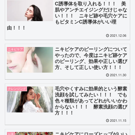
C誘導体を取り入れる！！！ 美
肌やアンチエイジングだけじゃな
い！！！ ニキビ跡や毛穴ケアに
もビタミンC誘導体がいい理
由！！！
2021.12.06
ニキビケアのピーリングについて
ニキビケア
やったので、今度はニキビ跡ケア
のピーリング、効果や正しい選び
方、そして正しい使い方！！！
2021.11.30
毛穴やくすみに効果的という酵素
クレンジング
洗顔を試してみたい！！！ でも
色々種類があってどれがいいかわ
からない！！！ 酵素洗顔の選び
方！！！
2021.11.15
ニキビケアにローズヒップがいい
お茶