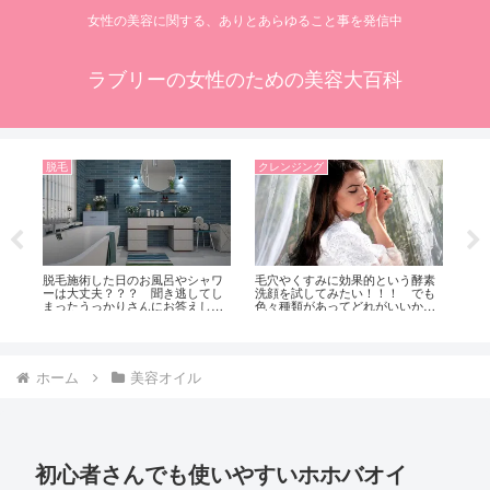
女性の美容に関する、ありとあらゆること事を発信中
ラブリーの女性のための美容大百科
脱毛
クレンジング
美
原
脱毛施術した日のお風呂やシャワ
毛穴やくすみに効果的という酵素
ズ
い
ーは大丈夫？？？ 聞き逃してし
洗顔を試してみたい！！！ でも
な
まったうっかりさんにお答えしま
色々種類があってどれがいいかわ
す！！！ でもなるべくエステシ
からない！！！ 酵素洗顔の選び
ャンの人の話は、きちんと聞いて
方！！！
ね！！！
ホーム
美容オイル
初心者さんでも使いやすいホホバオイ