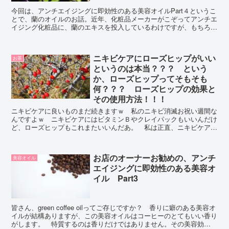
今回は、アンチエイジングに即効性のある美容オイルPart４というこ
とで、蘭のオイルのお話。近年、化粧品メーカーがこぞってアンチエ
イジング化粧品に、蘭のエキスを投入しているわけですが、もちろん
そこにはちゃんと理由があるのです。 どうぞご覧になってくださ
い。
ニキビケアにローズヒップがいい
お茶
というのは本当？？？ という
か、ローズヒップってそもそも
何？？？ ローズヒップの効果と
その使用方法！！！
ニキビケアに良いものまだ続きますｗ 私のニキビ消滅お祝い週間な
んですよｗ ニキビケアにはビタミンＢやクレイパックもいいんだけ
ど、ローズヒップもこれまたいいんだあ。 私は正直、ニキビケアに
は良いというもの、全部やりました！ ビタミンＢもクレイパックも
ローズヒップもｗ
お店のオーナーお勧めの、アンチ
美容オイル
エイジングに即効性のある美容オ
イル Part3
皆さん、green coffee oilってご存じですか？ 香りに癖のある美容オ
イルが結構ありますが、この美容オイルはコーヒーのとてもいい香り
がします。 特質するのは香りだけではありません。その美容効