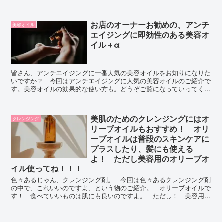
果！ どうぞご覧になってください。
お店のオーナーお勧めの、アンチ
美容オイル
エイジングに即効性のある美容オ
イル＋α
皆さん、アンチエイジングに一番人気の美容オイルをお知りになりた
いですか？ 今回はアンチエイジングに人気の美容オイルのご紹介で
す。美容オイルの効果的な使い方も。どうぞご覧になっていってくだ
さい。
美肌のためのクレンジングにはオ
クレンジング
リーブオイルもおすすめ！ オリ
ーブオイルは普段のスキンケアに
プラスしたり、髪にも使える
よ！ ただし美容用のオリーブオ
イル使ってね！！！
色々あるじゃん、クレンジング剤。 今回は色々あるクレンジング剤
の中で、これいいのですよ、という物のご紹介。 オリーブオイルで
す！ 食べていいものは肌にも良いのですよ。 ただし！ 美容用の
オリーブオイルね。 食用使う人もたまにいるんだけど、それは✖