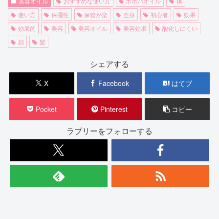
美容オイル
おすすめな使い方
ホホバオイル
体
使い方
保湿性
保管が楽
全身
初心者
効果
効果的
美容
美容オイル
美容効果
酸化しにくい
顔
髪
シェアする
X
Facebook
はてブ
Pocket
Pinterest
コピー
ラブリーをフォローする